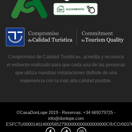
Compromiso de Calidad Turística», acredita y reconoce
el esfuerzo realizado para que cada una de las personas
que utiliza nuestras instalaciones disfrute de una
experiencia con la mas alta calidad posible.
©CasaDonLope 2019 - Reservas: +34 669279725 -
info@donlope.com
ESFCTU00001401400058527900000000000000000CR/CO/0037