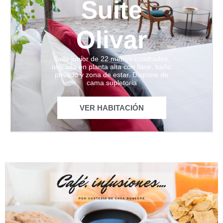
Suite
Olivar
Suite junior de 22 metros cuadrados,
ubicada en planta alta con llave, baño
privado y zona de estar. Dispone de
cama supletoria
VER HABITACIÓN