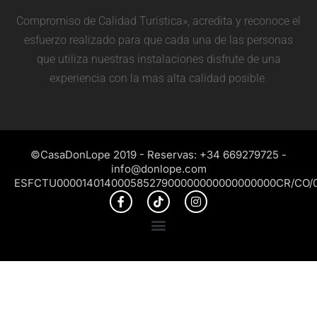
Compromiso de Calidad Turística», acredita y reconoce el
esfuerzo realizado para que cada una de las personas
que utiliza nuestras instalaciones disfrute de una
experiencia con la mas alta calidad posible.
©CasaDonLope 2019 - Reservas: +34 669279725 -
info@donlope.com
ESFCTU00001401400058527900000000000000000CR/CO/