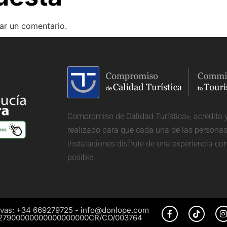
ar un comentario.
Compromiso de Calidad Turística», acredita 
realizado para que cada una de las personas 
instalaciones disfrute de una experiencia co
posible.
vas: +34 669279725 - info@donlope.com
27900000000000000000CR/CO/003764