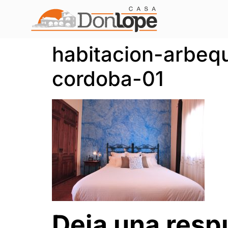
habitacion-arbeq
cordoba-01
Deja una resp