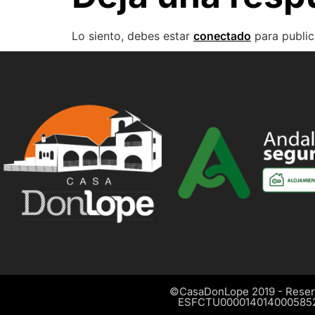
Lo siento, debes estar
conectado
para public
©CasaDonLope 2019 - Reser
ESFCTU000014014000585