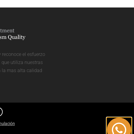
y reconoce el esfuerzo
que utiliza nuestras
n la mas alta calidad
nulación