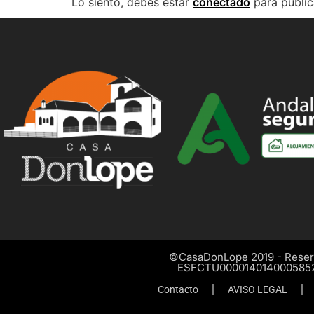
Lo siento, debes estar
conectado
para public
©CasaDonLope 2019 - Reser
ESFCTU000014014000585
Contacto
AVISO LEGAL