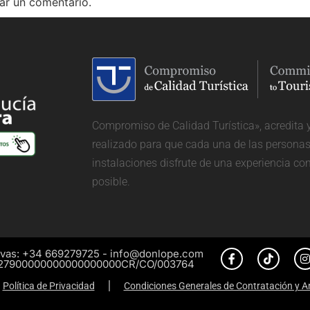
ar un comentario.
Compromiso de Calidad Turística», acredita 
realizado para que cada una de las personas 
instalaciones disfrute de una experiencia co
posible.
vas: +34 669279725 - info@donlope.com
27900000000000000000CR/CO/003764
Política de Privacidad
Condiciones Generales de Contratación y A