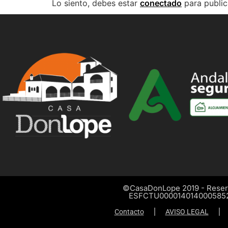
Lo siento, debes estar
conectado
para public
©CasaDonLope 2019 - Reser
ESFCTU000014014000585
Contacto
AVISO LEGAL