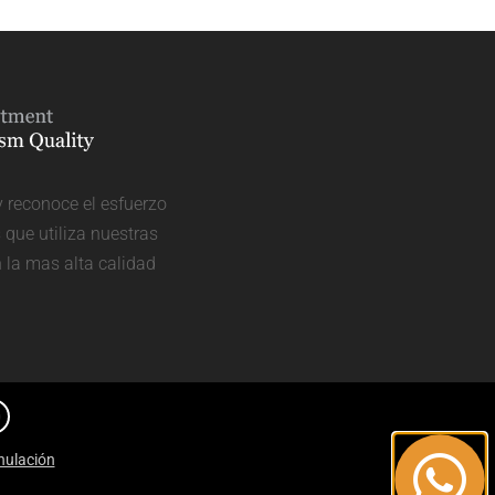
y reconoce el esfuerzo
que utiliza nuestras
n la mas alta calidad
nulación