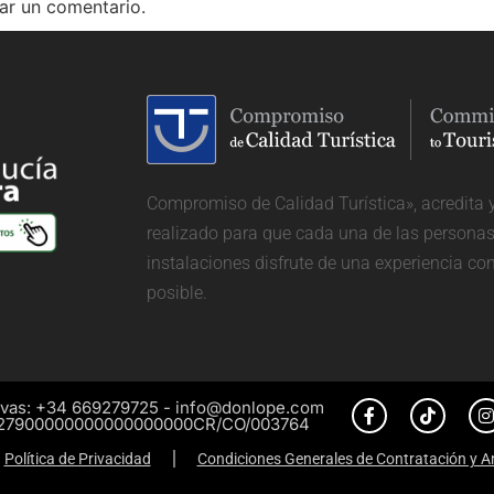
ar un comentario.
Compromiso de Calidad Turística», acredita 
realizado para que cada una de las personas 
instalaciones disfrute de una experiencia co
posible.
vas: +34 669279725 - info@donlope.com
27900000000000000000CR/CO/003764
Política de Privacidad
Condiciones Generales de Contratación y A